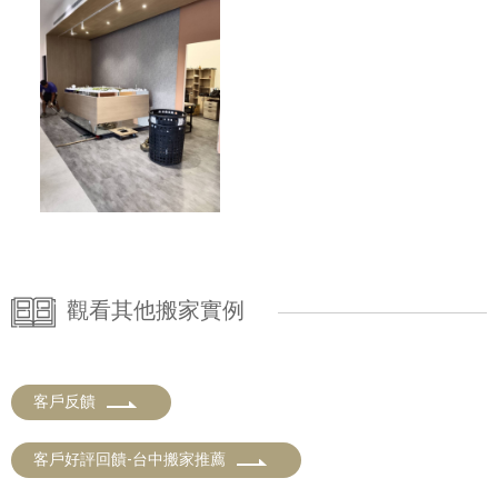
觀看其他搬家實例
客戶反饋
客戶好評回饋-台中搬家推薦